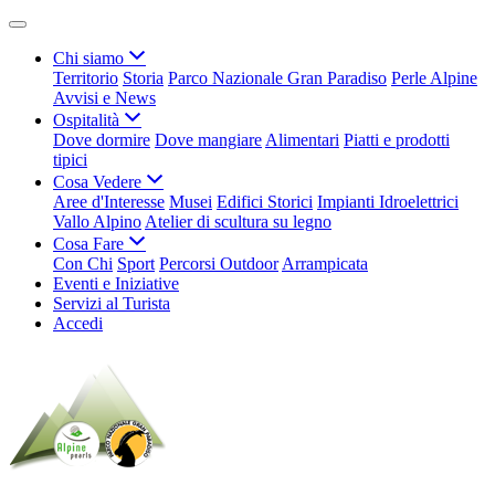
Chi siamo
Territorio
Storia
Parco Nazionale Gran Paradiso
Perle Alpine
Avvisi e News
Ospitalità
Dove dormire
Dove mangiare
Alimentari
Piatti e prodotti
tipici
Cosa Vedere
Aree d'Interesse
Musei
Edifici Storici
Impianti Idroelettrici
Vallo Alpino
Atelier di scultura su legno
Cosa Fare
Con Chi
Sport
Percorsi Outdoor
Arrampicata
Eventi e Iniziative
Servizi al Turista
Accedi