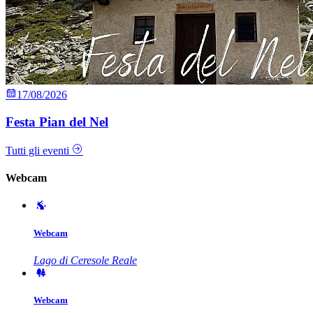
17/08/2026
Festa Pian del Nel
Tutti gli eventi
Webcam
Webcam
Lago di Ceresole Reale
Webcam