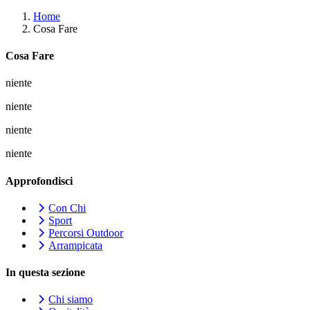
Home
Cosa Fare
Cosa Fare
niente
niente
niente
niente
Approfondisci
Con Chi
Sport
Percorsi Outdoor
Arrampicata
In questa sezione
Chi siamo