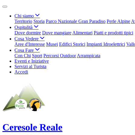
Chi siamo
Territorio
Storia
Parco Nazionale Gran Paradiso
Perle Alpine
A
Ospitalità
Dove dormire
Dove mangiare
Alimentari
Piatti e prodotti tipici
Cosa Vedere
Aree d'Interesse
Musei
Edifici Storici
Impianti Idroelettrici
Vall
Cosa Fare
Con Chi
Sport
Percorsi Outdoor
Arrampicata
Eventi e Iniziative
Servizi al Turista
Accedi
Ceresole Reale