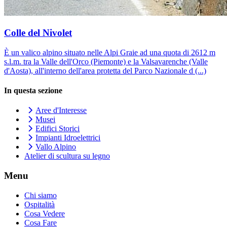
Colle del Nivolet
È un valico alpino situato nelle Alpi Graie ad una quota di 2612 m
s.l.m. tra la Valle dell'Orco (Piemonte) e la Valsavarenche (Valle
d'Aosta), all'interno dell'area protetta del Parco Nazionale d (...)
In questa sezione
Aree d'Interesse
Musei
Edifici Storici
Impianti Idroelettrici
Vallo Alpino
Atelier di scultura su legno
Menu
Chi siamo
Ospitalità
Cosa Vedere
Cosa Fare