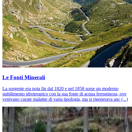
Le Fonti Minerali
La sorgente era nota fin dal 1820 e nel 1858 sorse un moderno
stabilimento idroterapico con la sua fonte di acqua ferruginosa, ove
venivano curate malattie di varia tipologia, ma si rigenerava anc (...)