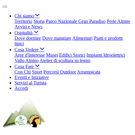
Chi siamo
Territorio
Storia
Parco Nazionale Gran Paradiso
Perle Alpine
Avvisi e News
Ospitalità
Dove dormire
Dove mangiare
Alimentari
Piatti e prodotti
tipici
Cosa Vedere
Aree d'Interesse
Musei
Edifici Storici
Impianti Idroelettrici
Vallo Alpino
Atelier di scultura su legno
Cosa Fare
Con Chi
Sport
Percorsi Outdoor
Arrampicata
Eventi e Iniziative
Servizi al Turista
Accedi