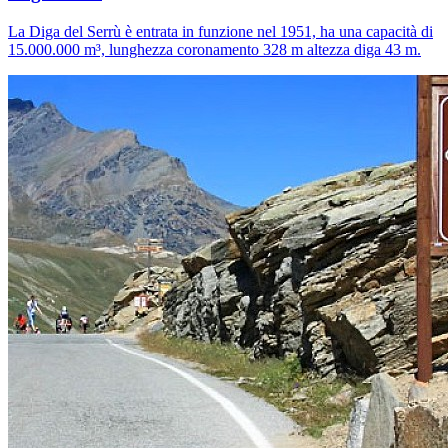
La Diga del Serrù è entrata in funzione nel 1951, ha una capacità di
15.000.000 m³, lunghezza coronamento 328 m altezza diga 43 m.