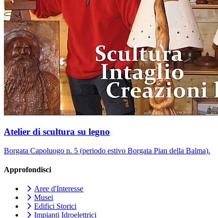
Atelier di scultura su legno
Borgata Capoluogo n. 5 (periodo estivo Borgata Pian della Balma).
Approfondisci
Aree d'Interesse
Musei
Edifici Storici
Impianti Idroelettrici