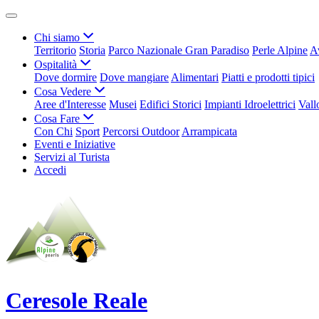
Chi siamo
Territorio
Storia
Parco Nazionale Gran Paradiso
Perle Alpine
A
Ospitalità
Dove dormire
Dove mangiare
Alimentari
Piatti e prodotti tipici
Cosa Vedere
Aree d'Interesse
Musei
Edifici Storici
Impianti Idroelettrici
Vall
Cosa Fare
Con Chi
Sport
Percorsi Outdoor
Arrampicata
Eventi e Iniziative
Servizi al Turista
Accedi
Ceresole Reale