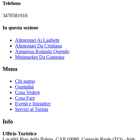
Telefono
3470581916
In questa sezione
Alimentari Ai Laghetti
Alimentari Da Cristiana
Annarosa Rolando Quendo
Minimarket Da Giannina
Menu
Chi siamo
Ospitalità
Cosa Vedere
Cosa Fare
Eventi e Iniziative
Servizi al Turista
Info
Ufficio Turistico
Località Pian della Balma, CAP 10080, Ceresole Reale (TO) - Italy