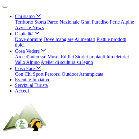
Chi siamo
Territorio
Storia
Parco Nazionale Gran Paradiso
Perle Alpine
Avvisi e News
Ospitalità
Dove dormire
Dove mangiare
Alimentari
Piatti e prodotti
tipici
Cosa Vedere
Aree d'Interesse
Musei
Edifici Storici
Impianti Idroelettrici
Vallo Alpino
Atelier di scultura su legno
Cosa Fare
Con Chi
Sport
Percorsi Outdoor
Arrampicata
Eventi e Iniziative
Servizi al Turista
Accedi